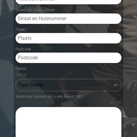
Straat en Huisnummer
Plaats
Postcode
Dienst
Dienst
Type Dienst
Waarmee kunnen wij u van dienst zijn?
0 / 180