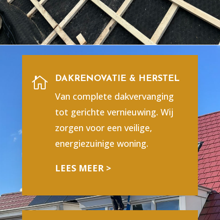
DAKRENOVATIE & HERSTEL

Van complete dakvervanging
tot gerichte vernieuwing. Wij
zorgen voor een veilige,
energiezuinige woning.
LEES MEER >