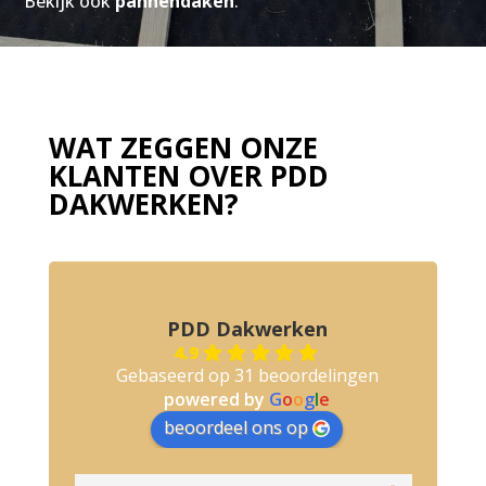
Bekijk ook
pannendaken
.
WAT ZEGGEN ONZE
KLANTEN OVER PDD
DAKWERKEN?
PDD Dakwerken
4.9
Gebaseerd op 31 beoordelingen
powered by
G
o
o
g
l
e
beoordeel ons op