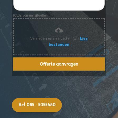
Foto's van uw situatie
Verslepen en neerzetten (of)
kies
bestanden
Offerte aanvragen
Bel 085 - 5055680