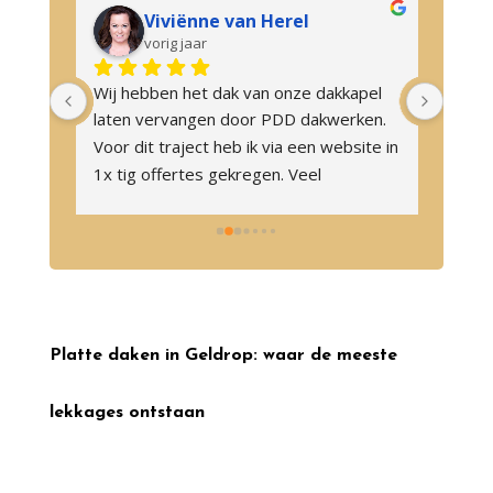
Viviënne van Herel
vorig jaar
Wij hebben het dak van onze dakkapel 
Wij z
 op 
laten vervangen door PDD dakwerken. 
bedri
Voor dit traject heb ik via een website in 
maken
r.
1x tig offertes gekregen. Veel 
vakku
"dwingende" partijen aan de telefoon 
verwa
gehad, vierkante meters die 
omgan
opgehoogd werden in de offertes, en 1 
partij die zelfs per telefoon dreigingen 
ging uiten....Wat fijn om dan zaken te 
kunnen doen met PDD!Heel rustig 
Platte daken in Geldrop: waar de meeste
gedegen, snel antwoorden bij vragen, 
een echte prijs/geen verborgen zaken/ 
lekkages ontstaan
transparant/eerlijk. Geen fratsen, 
komen hun afspraken na en kwalitatief 
goed werk tegen een zeer goede prijs. 