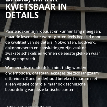
KWETSBAAR IN
DETAILS
Pannendaken zijn robuust en kunnen lang meegaan,
maar de levensduur wordt grotendeels bepaald door
de kwaliteit van de details. Nokvorsten, loodwerk,
dakdoorvoeren en aansluitingen zijn vaak de
zwakste schakels en vormen de eerste plekken waar
slijtage optreedt.
Wanneer deze onderdelen niet tijdig worden
onderhouden, ontstaan lekkages die zich langzaam
uitbreiden. Goed onderhoud betekent daarom niet
alleen visuele controle, maar ook technische
beoordeling van deze kritische punten.