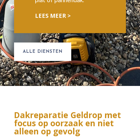
plat of pannendak.
LEES MEER >
ALLE DIENSTEN
Dakreparatie Geldrop met
focus op oorzaak en niet
alleen op gevolg