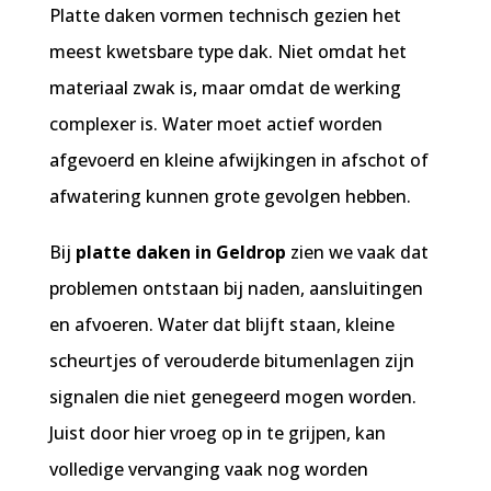
Netjes alles opgeruimd na de klus 
Platte daken vormen technisch gezien het
(ongevraagd), ook fijn. Ik ben helemaal 
meest kwetsbare type dak. Niet omdat het
tevreden.
materiaal zwak is, maar omdat de werking
complexer is. Water moet actief worden
afgevoerd en kleine afwijkingen in afschot of
afwatering kunnen grote gevolgen hebben.
Bij
platte daken in Geldrop
zien we vaak dat
problemen ontstaan bij naden, aansluitingen
en afvoeren. Water dat blijft staan, kleine
scheurtjes of verouderde bitumenlagen zijn
signalen die niet genegeerd mogen worden.
Juist door hier vroeg op in te grijpen, kan
volledige vervanging vaak nog worden