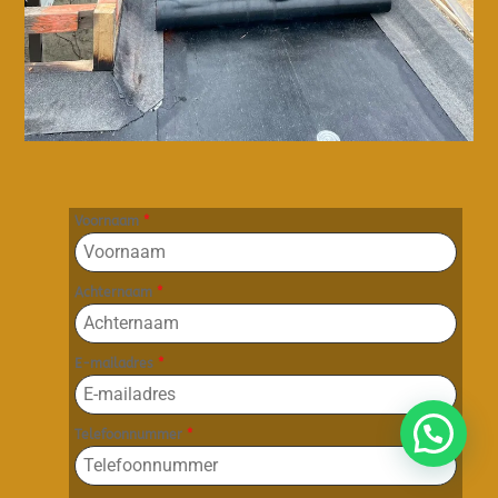
Voornaam
*
Achternaam
*
E-mailadres
*
Telefoonnummer
*