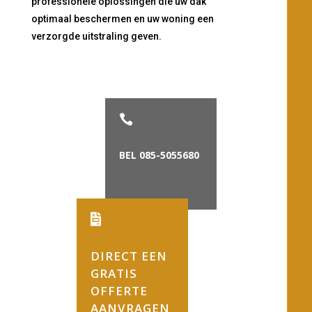
professionele oplossingen die uw dak
optimaal beschermen en uw woning een
verzorgde uitstraling geven.

BEL 085-5055680

DIRECT EEN
GRATIS
OFFERTE
AANVRAGEN